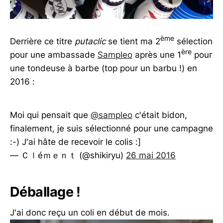
ème
Derrière ce titre
putaclic
se tient ma 2
sélection
ère
pour une ambassade
Sampleo
après une 1
pour
une tondeuse à barbe (top pour un barbu !) en
2016 :
Moi qui pensait que
@sampleo
c'était bidon,
finalement, je suis sélectionné pour une campagne
:-) J'ai hâte de recevoir le colis :]
— Ｃｌéｍｅｎｔ (@shikiryu)
26 mai 2016
Déballage !
J'ai donc reçu un coli en début de mois.