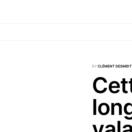
BY
CLÉMENT DESMIDT
Cett
lon
vala