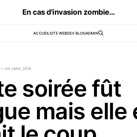
En cas d'invasion zombie…
ACCUEIL
SITE WEB
DEV BLOG
ADMIN
—
04 JANV. 2016
e soirée fût
gue mais elle
it le coup.