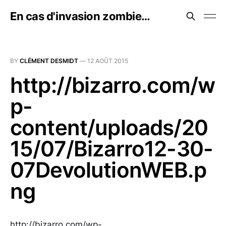
En cas d'invasion zombie…
BY
CLÉMENT DESMIDT
—
12 AOÛT 2015
http://bizarro.com/w
p-
content/uploads/20
15/07/Bizarro12-30-
07DevolutionWEB.p
ng
http://bizarro.com/wp-